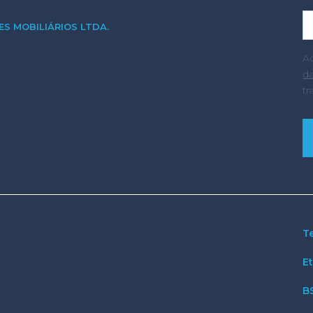
S MOBILIÁRIOS LTDA.
A
d
t
T
E
B