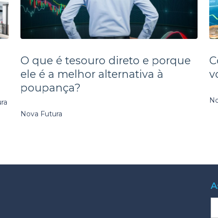
O que é tesouro direto e porque
C
ele é a melhor alternativa à
v
poupança?
No
ura
Nova Futura
A