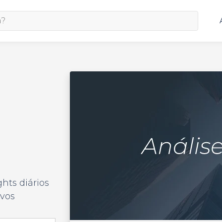
o
hts diários
ivos