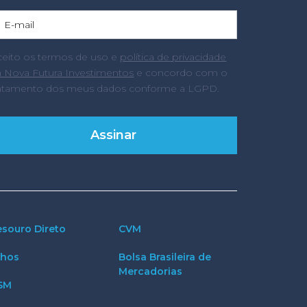
ceito os termos de uso e
política de privacidade
a Nova Futura Investimentos
e concordo com o
ratamento dos meus dados conforme a LGPD.
esouro Direto
CVM
thos
Bolsa Brasileira de
Mercadorias
SM