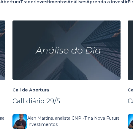
 Abertura
Trader
Investimentos
Análises
Aprenda a investir
Fi
Call de Abertura
Ca
Call diário 29/5
C
ura
Alan Martins, analista CNPI-T na Nova Futura
Investimentos