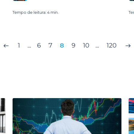
Tempo de leitura: 4 min.
Te
1
...
6
7
8
9
10
...
120