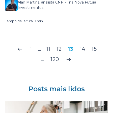
Alan Martins, analista CNPI-T na Nova Futura
Investimentos
Tempo de leitura: 3 min.
1
...
11
12
13
14
15
...
120
Posts mais lidos