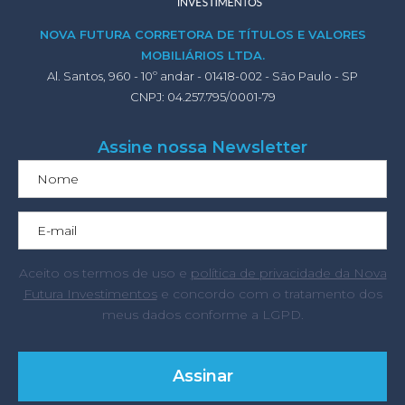
NOVA FUTURA CORRETORA DE TÍTULOS E VALORES
MOBILIÁRIOS LTDA.
Al. Santos, 960 - 10º andar - 01418-002 - São Paulo - SP
CNPJ: 04.257.795/0001-79
Assine nossa Newsletter
Aceito os termos de uso e
política de privacidade da Nova
Futura Investimentos
e concordo com o tratamento dos
meus dados conforme a LGPD.