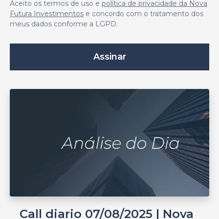
Aceito os termos de uso e
política de privacidade da Nova
Futura Investimentos
e concordo com o tratamento dos
meus dados conforme a LGPD.
Call diario 07/08/2025 | Nova