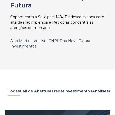
Futura
Copom corta a Selic para 14%, Bradesco avança com
alta da inadimplência e Petrobras concentra as
atenções do mercado.
Alan Martins, analista CNPI-T na Nova Futura
Investimentos
Todas
Call de Abertura
Trader
Investimentos
Análises
Apr