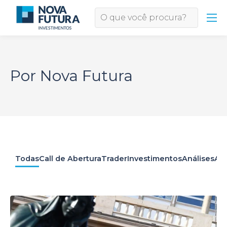
Por Nova Futura
Todas
Call de Abertura
Trader
Investimentos
Análises
Apr