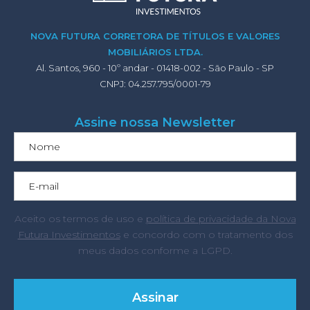
NOVA FUTURA CORRETORA DE TÍTULOS E VALORES
MOBILIÁRIOS LTDA.
Al. Santos, 960 - 10º andar - 01418-002 - São Paulo - SP
CNPJ: 04.257.795/0001-79
Assine nossa Newsletter
Aceito os termos de uso e
política de privacidade da Nova
Futura Investimentos
e concordo com o tratamento dos
meus dados conforme a LGPD.