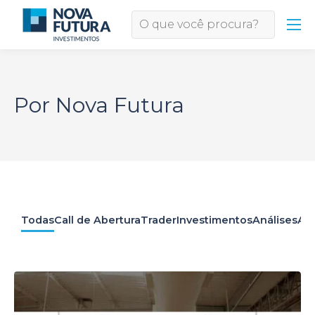
Por Nova Futura
Todas
Call de Abertura
Trader
Investimentos
Análises
Apr