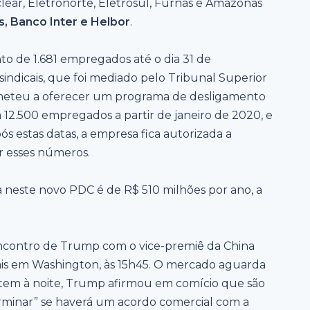
clear, Eletronorte, Eletrosul, Furnas e Amazonas
s, Banco Inter e Helbor
.
to de 1.681 empregados até o dia 31 de
ndicais, que foi mediado pelo Tribunal Superior
ometeu a oferecer um programa de desligamento
12.500 empregados a partir de janeiro de 2020, e
s estas datas, a empresa fica autorizada a
ir esses números.
 neste novo PDC é de R$ 510 milhões por ano, a
 encontro de Trump com o vice-premiê da China
ais em Washington, às 15h45. O mercado aguarda
ntem à noite, Trump afirmou em comício que são
rminar” se haverá um acordo comercial com a