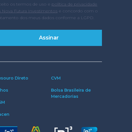
ceito os termos de uso e
política de privacidade
a Nova Futura Investimentos
e concordo com o
ratamento dos meus dados conforme a LGPD.
esouro Direto
CVM
thos
Bolsa Brasileira de
Mercadorias
SM
acen