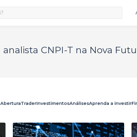
, analista CNPI-T na Nova Fut
 Abertura
Trader
Investimentos
Análises
Aprenda a investir
Fi