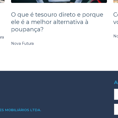
O que é tesouro direto e porque
C
ele é a melhor alternativa à
v
poupança?
No
ura
Nova Futura
A
S MOBILIÁRIOS LTDA.