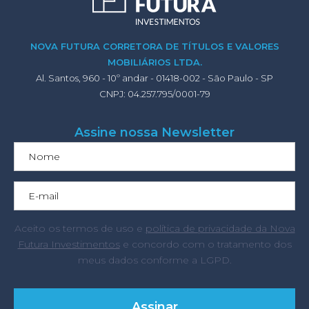
NOVA FUTURA CORRETORA DE TÍTULOS E VALORES
MOBILIÁRIOS LTDA.
Al. Santos, 960 - 10º andar - 01418-002 - São Paulo - SP
CNPJ: 04.257.795/0001-79
Assine nossa Newsletter
Aceito os termos de uso e
política de privacidade da Nova
Futura Investimentos
e concordo com o tratamento dos
meus dados conforme a LGPD.