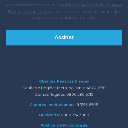
Aceito os termos de uso e
política de privacidade da Nova
Futura Investimentos
e concordo com o tratamento dos
meus dados conforme a LGPD.
Clientes Pessoas Físicas
Capitais e Regiões Metropolitanas: 4020-6710
Demais Regiões: 0800 580 6710
Clientes Institucionais:
11 3195-6998
Ouvidoria:
0800 724 3080
Política de Privacidade