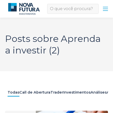
Posts sobre Aprenda
a investir (2)
Todas
Call de Abertura
Trader
Investimentos
Análises
Apr