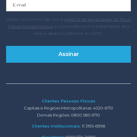
Aceito os termos de uso e
política de privacidade da Nova
Futura Investimentos
e concordo com o tratamento dos
meus dados conforme a LGPD.
Clientes Pessoas Físicas
Capitais e Regiões Metropolitanas: 4020-6710
Demais Regiões: 0800 580 6710
Clientes Institucionais:
11 3195-6998
Ouvidoria:
0800 724 3080