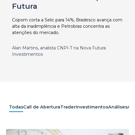
Futura
Copom corta a Selic para 14%, Bradesco avança com
alta da inadimplência e Petrobras concentra as
atenções do mercado.
Alan Martins, analista CNPI-T na Nova Futura
Investimentos
Todas
Call de Abertura
Trader
Investimentos
Análises
Apr