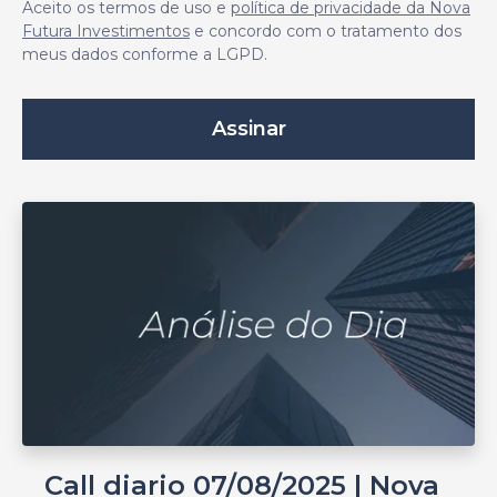
Aceito os termos de uso e
política de privacidade da Nova
Futura Investimentos
e concordo com o tratamento dos
meus dados conforme a LGPD.
Call diario 07/08/2025 | Nova