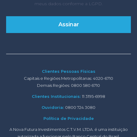
meus dados conforme a LGPD.
Clientes Pessoas Físicas
Capitais e Regiões Metropolitanas: 4020-6710
Demais Regiões: 0800 580 6710
Clientes Institucionais:
11 3195-6998
Ouvidoria:
0800 724 3080
Política de Privacidade
A Nova Futura Investimentos C.T.V.M. LTDA. é uma instituição
autorizada a funcionar pelo Banco Central do Brasil.