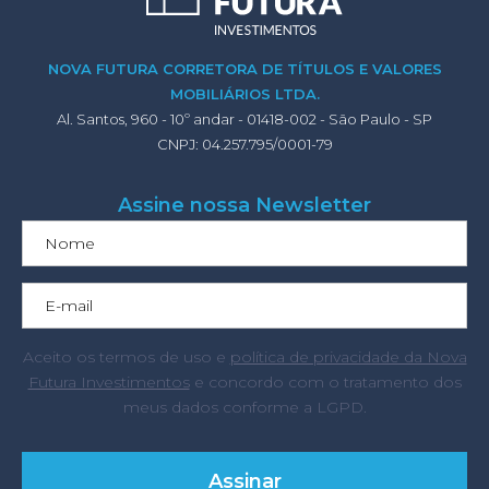
NOVA FUTURA CORRETORA DE TÍTULOS E VALORES
MOBILIÁRIOS LTDA.
Al. Santos, 960 - 10º andar - 01418-002 - São Paulo - SP
CNPJ: 04.257.795/0001-79
Assine nossa Newsletter
Aceito os termos de uso e
política de privacidade da Nova
Futura Investimentos
e concordo com o tratamento dos
meus dados conforme a LGPD.