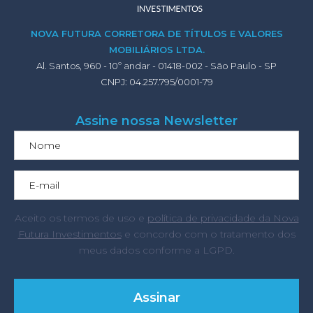
NOVA FUTURA CORRETORA DE TÍTULOS E VALORES
MOBILIÁRIOS LTDA.
Al. Santos, 960 - 10º andar - 01418-002 - São Paulo - SP
CNPJ: 04.257.795/0001-79
Assine nossa Newsletter
Aceito os termos de uso e
política de privacidade da Nova
Futura Investimentos
e concordo com o tratamento dos
meus dados conforme a LGPD.