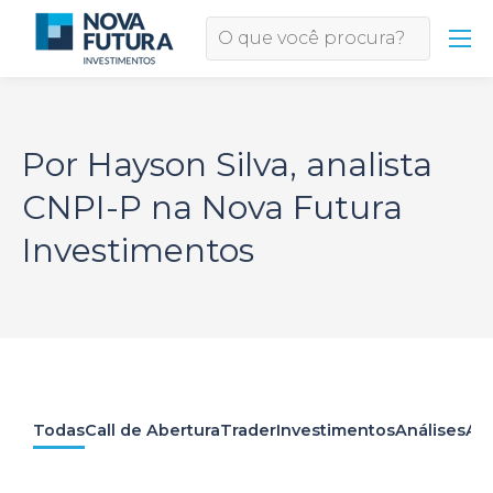
Por Hayson Silva, analista
CNPI-P na Nova Futura
Investimentos
Todas
Call de Abertura
Trader
Investimentos
Análises
Apr