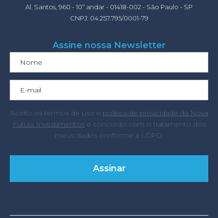
Al. Santos, 960 - 10º andar - 01418-002 - São Paulo - SP
CNPJ: 04.257.795/0001-79
Assine nossa Newsletter
Aceito os termos de uso e
política de privacidade da Nova
Futura Investimentos
e concordo com o tratamento dos
meus dados conforme a LGPD.