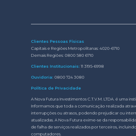
Clientes Pessoas Físicas
Capitais e Regiões Metropolitanas: 4020-6710
Demais Regiões: 0800 580 6710
Clientes Institucionais:
11 3195-6998
Ouvidoria:
0800 724 3080
Política de Privacidade
A Nova Futura Investimentos C.T.V.M. LTDA. é uma inst
Informamos que toda a comunicação realizada atravé
interrupções ou atrasos, podendo prejudicar ou int
atualizadas. A Nova Futura exime-se da responsabilida
de falha de serviços realizados por terceiros, inclui
computadores.