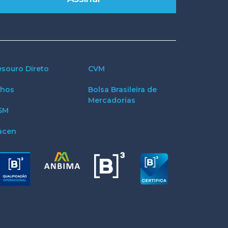
esouro Direto
CVM
thos
Bolsa Brasileira de
Mercadorias
SM
acen