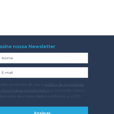
ssine nossa Newsletter
ceito os termos de uso e
política de privacidade
a Nova Futura Investimentos
e concordo com o
ratamento dos meus dados conforme a LGPD.