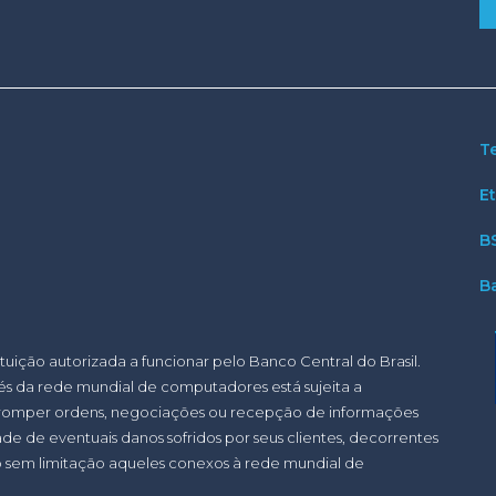
T
E
B
B
ituição autorizada a funcionar pelo Banco Central do Brasil.
s da rede mundial de computadores está sujeita a
erromper ordens, negociações ou recepção de informações
de de eventuais danos sofridos por seus clientes, decorrentes
ndo sem limitação aqueles conexos à rede mundial de