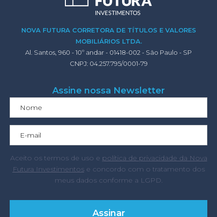
NOVA FUTURA CORRETORA DE TÍTULOS E VALORES
MOBILIÁRIOS LTDA.
Al. Santos, 960 - 10º andar - 01418-002 - São Paulo - SP
CNPJ: 04.257.795/0001-79
Assine nossa Newsletter
Aceito os termos de uso e
política de privacidade da Nova
Futura Investimentos
e concordo com o tratamento dos
meus dados conforme a LGPD.